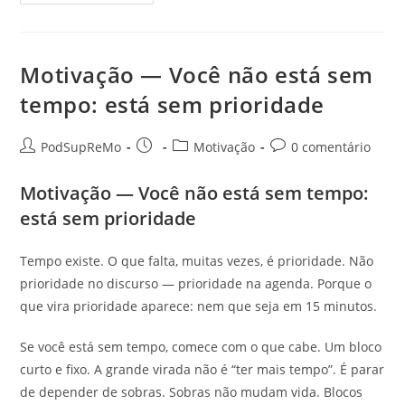
—
A
Técnica
Do
“1
Tarefa”:
Motivação — Você não está sem
Foco
Que
tempo: está sem prioridade
Funciona
Autor
Post
Categoria
Comentários
PodSupReMo
Motivação
0 comentário
do
publicado:
do
do
post:
post:
post:
Motivação — Você não está sem tempo:
está sem prioridade
Tempo existe. O que falta, muitas vezes, é prioridade. Não
prioridade no discurso — prioridade na agenda. Porque o
que vira prioridade aparece: nem que seja em 15 minutos.
Se você está sem tempo, comece com o que cabe. Um bloco
curto e fixo. A grande virada não é “ter mais tempo”. É parar
de depender de sobras. Sobras não mudam vida. Blocos