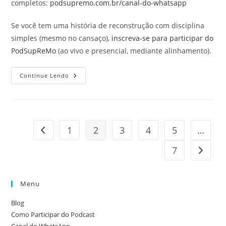
completos:
podsupremo.com.br/canal-do-whatsapp
Se você tem uma história de reconstrução com disciplina
simples (mesmo no cansaço),
inscreva-se para participar do
PodSupReMo
(ao vivo e presencial, mediante alinhamento).
Motivação
Continue Lendo
—
O
Hábito
Que
Muda
Sua
Mente:
1
2
3
4
5
…
Ir para a página anterior
Começar
No
Horário
7
Ir para
Menu
Blog
Como Participar do Podcast