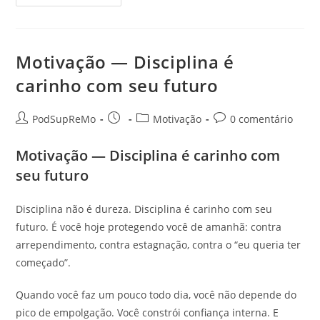
—
Você
Não
Está
Sem
Tempo:
Motivação — Disciplina é
Está
Sem
carinho com seu futuro
Prioridade
Autor
Post
Categoria
Comentários
PodSupReMo
Motivação
0 comentário
do
publicado:
do
do
post:
post:
post:
Motivação — Disciplina é carinho com
seu futuro
Disciplina não é dureza. Disciplina é carinho com seu
futuro. É você hoje protegendo você de amanhã: contra
arrependimento, contra estagnação, contra o “eu queria ter
começado”.
Quando você faz um pouco todo dia, você não depende do
pico de empolgação. Você constrói confiança interna. E