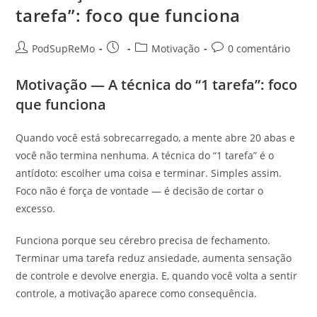
tarefa”: foco que funciona
Autor
Post
Categoria
Comentários
PodSupReMo
Motivação
0 comentário
do
publicado:
do
do
post:
post:
post:
Motivação — A técnica do “1 tarefa”: foco
que funciona
Quando você está sobrecarregado, a mente abre 20 abas e
você não termina nenhuma. A técnica do “1 tarefa” é o
antídoto: escolher uma coisa e terminar. Simples assim.
Foco não é força de vontade — é decisão de cortar o
excesso.
Funciona porque seu cérebro precisa de fechamento.
Terminar uma tarefa reduz ansiedade, aumenta sensação
de controle e devolve energia. E, quando você volta a sentir
controle, a motivação aparece como consequência.