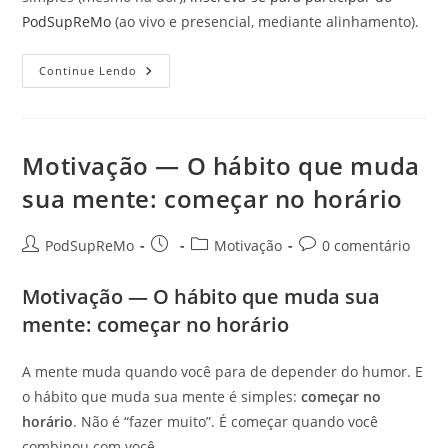
PodSupReMo
(ao vivo e presencial, mediante alinhamento).
Motivação
Continue Lendo
—
Disciplina
É
Carinho
Com
Seu
Motivação — O hábito que muda
Futuro
sua mente: começar no horário
Autor
Post
Categoria
Comentários
PodSupReMo
Motivação
0 comentário
do
publicado:
do
do
post:
post:
post:
Motivação — O hábito que muda sua
mente: começar no horário
A mente muda quando você para de depender do humor. E
o hábito que muda sua mente é simples:
começar no
horário
. Não é “fazer muito”. É começar quando você
combinou com você.