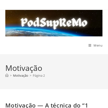
Ir
para
o
conteúdo
Menu
Motivação
>
Motivação
>
Página 2
Motivação — A técnica do “1