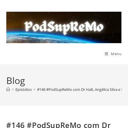
Ir
para
o
conteúdo
Menu
Blog
>
Episódios
>
#146 #PodSupReMo com Dr Halt, Angélica Silva e Sid
#146 #PodSupReMo com Dr