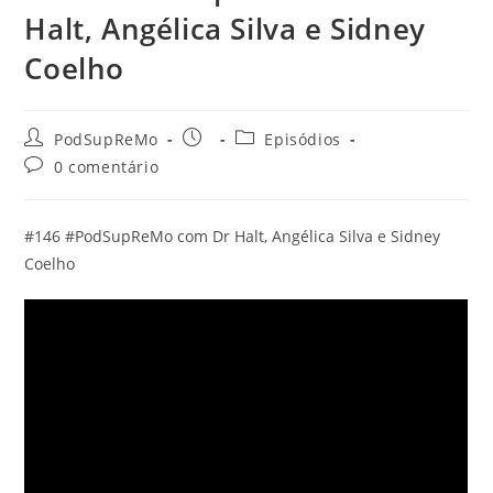
Halt, Angélica Silva e Sidney
Coelho
Autor
Post
Categoria
PodSupReMo
Episódios
do
publicado:
do
Comentários
0 comentário
post:
post:
do
post:
#146 #PodSupReMo com Dr Halt, Angélica Silva e Sidney
Coelho