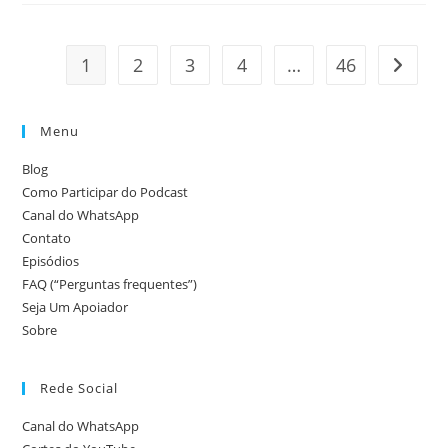
Mara/
Ácida,
Opiniões
Que
1
2
3
4
…
46
Ir para
Doem,
Mas
Libertam
Menu
Blog
Como Participar do Podcast
Canal do WhatsApp
Contato
Episódios
FAQ (“Perguntas frequentes”)
Seja Um Apoiador
Sobre
Rede Social
Canal do WhatsApp