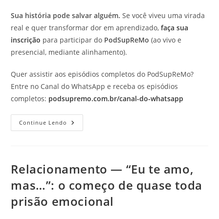
Sua história pode salvar alguém.
Se você viveu uma virada
real e quer transformar dor em aprendizado,
faça sua
inscrição
para participar do
PodSupReMo
(ao vivo e
presencial, mediante alinhamento).
Quer assistir aos episódios completos do PodSupReMo?
Entre no Canal do WhatsApp e receba os episódios
completos:
podsupremo.com.br/canal-do-whatsapp
Motivação
Continue Lendo
—
Se
Você
Quer
Mudar,
Pare
Relacionamento — “Eu te amo,
De
Começar
mas…”: o começo de quase toda
Grande:
Comece
prisão emocional
Certo