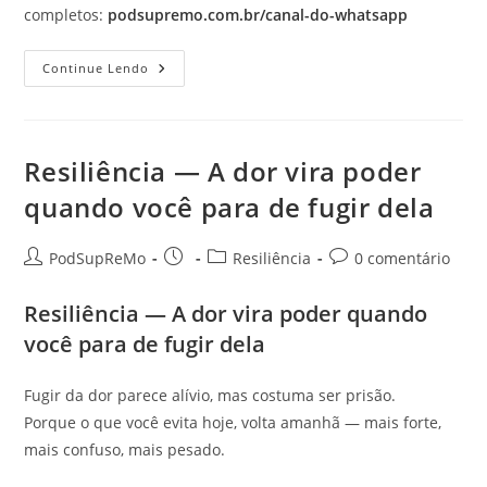
completos:
podsupremo.com.br/canal-do-whatsapp
Relacionamento
Continue Lendo
—
“Eu
Te
Amo,
Mas…”:
O
Resiliência — A dor vira poder
Começo
De
quando você para de fugir dela
Quase
Toda
Prisão
Emocional
Autor
Post
Categoria
Comentários
PodSupReMo
Resiliência
0 comentário
do
publicado:
do
do
post:
post:
post:
Resiliência — A dor vira poder quando
você para de fugir dela
Fugir da dor parece alívio, mas costuma ser prisão.
Porque o que você evita hoje, volta amanhã — mais forte,
mais confuso, mais pesado.