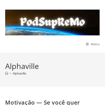
Ir
para
o
conteúdo
Menu
Alphaville
>
Alphaville
Motivação — Se você quer