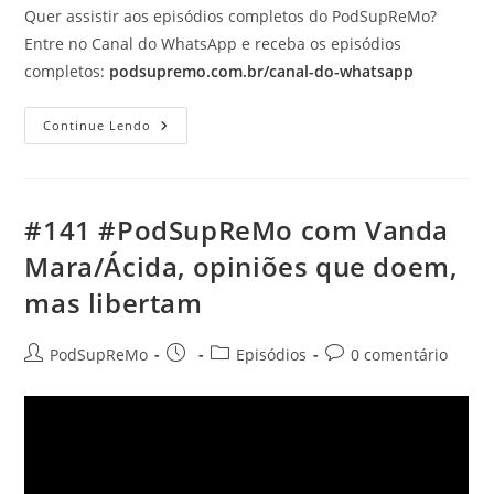
Quer assistir aos episódios completos do PodSupReMo?
Entre no Canal do WhatsApp e receba os episódios
completos:
podsupremo.com.br/canal-do-whatsapp
Resiliência
Continue Lendo
—
A
Dor
Vira
Poder
Quando
#141 #PodSupReMo com Vanda
Você
Para
Mara/Ácida, opiniões que doem,
De
Fugir
mas libertam
Dela
Autor
Post
Categoria
Comentários
PodSupReMo
Episódios
0 comentário
do
publicado:
do
do
post:
post:
post: