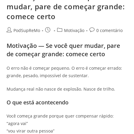
mudar, pare de começar grande:
comece certo
Autor
Post
Categoria
Comentários
PodSupReMo
Motivação
0 comentário
do
publicado:
do
do
post:
post:
post:
Motivação — Se você quer mudar, pare
de começar grande: comece certo
O erro não é começar pequeno. O erro é começar errado:
grande, pesado, impossível de sustentar.
Mudança real não nasce de explosão. Nasce de trilho.
O que está acontecendo
Você começa grande porque quer compensar rápido:
“agora vai”
“vou virar outra pessoa”