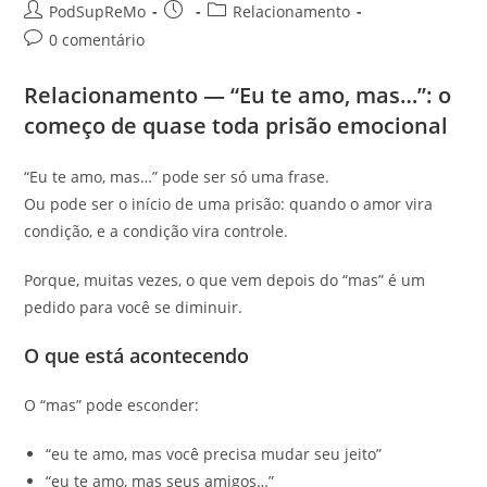
Autor
Post
Categoria
PodSupReMo
Relacionamento
do
publicado:
do
Comentários
0 comentário
post:
post:
do
post:
Relacionamento — “Eu te amo, mas…”: o
começo de quase toda prisão emocional
“Eu te amo, mas…” pode ser só uma frase.
Ou pode ser o início de uma prisão: quando o amor vira
condição, e a condição vira controle.
Porque, muitas vezes, o que vem depois do “mas” é um
pedido para você se diminuir.
O que está acontecendo
O “mas” pode esconder:
“eu te amo, mas você precisa mudar seu jeito”
“eu te amo, mas seus amigos…”