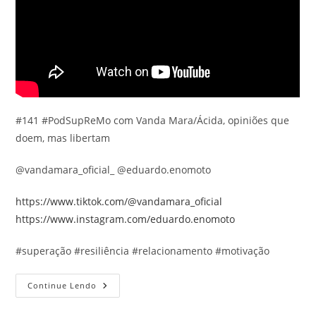
#141 #PodSupReMo com Vanda Mara/Ácida, opiniões que
doem, mas libertam
@vandamara_oficial_ @eduardo.enomoto
https://www.tiktok.com/@vandamara_oficial
https://www.instagram.com/eduardo.enomoto
#superação #resiliência #relacionamento #motivação
#141
Continue Lendo
#PodSupReMo
Com
Vanda