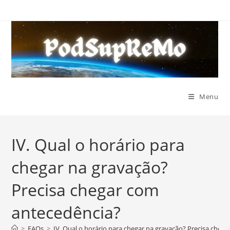
Ir
para
o
conteúdo
Menu
IV. Qual o horário para
chegar na gravação?
Precisa chegar com
antecedência?
>
FAQs
>
IV. Qual o horário para chegar na gravação? Precisa cheg