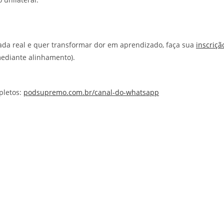
ada real e quer transformar dor em aprendizado, faça sua
inscriçã
mediante alinhamento).
pletos:
podsupremo.com.br/canal-do-whatsapp