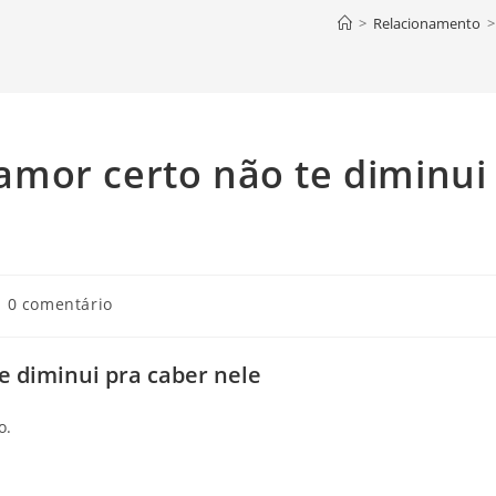
>
Relacionamento
>
mor certo não te diminui
mentários
0 comentário
st:
 diminui pra caber nele
o.