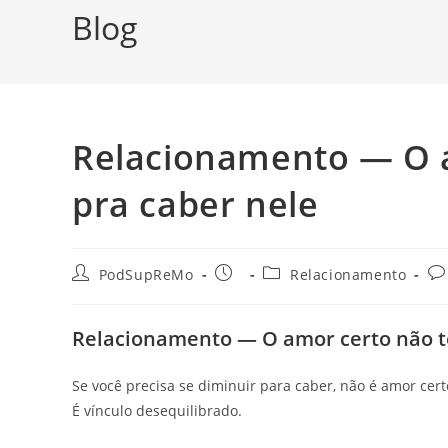
Blog
Relacionamento — O a
pra caber nele
Autor
Post
Categoria
Co
PodSupReMo
Relacionamento
do
publicado:
do
do
post:
post:
po
Relacionamento — O amor certo não te
Se você precisa se diminuir para caber, não é amor cert
É vínculo desequilibrado.