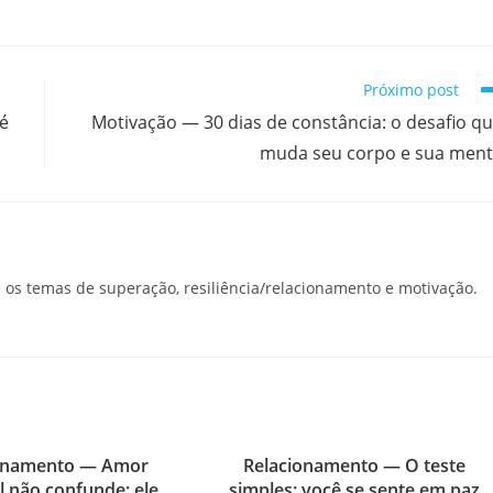
Próximo post
 é
Motivação — 30 dias de constância: o desafio q
muda seu corpo e sua men
os temas de superação, resiliência/relacionamento e motivação.
onamento — Amor
Relacionamento — O teste
l não confunde: ele
simples: você se sente em paz