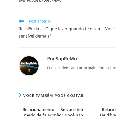
TAGS
:
PODCAST
,
PODSUPREMO
Leia
Post anterior
mais
Resiliência — O que fazer quando te dizem: “Você
artigos
sensível demais”
PodSupReMo
Podcast dedicado principalmente sobre 
VOCÊ TAMBÉM PODE GOSTAR
Relacionamento — Se você tem
Relaci
medo de falar “não”, você não
saudáve