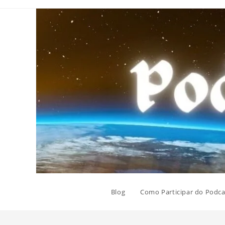
Ir
para
o
conteúdo
Blog
Como Participar do Podca