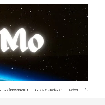
Alternar
untas frequentes”)
Seja Um Apoiador
Sobre