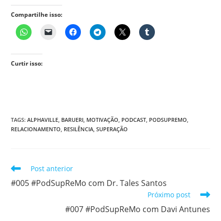
Compartilhe isso:
Curtir isso:
TAGS
:
ALPHAVILLE
,
BARUERI
,
MOTIVAÇÃO
,
PODCAST
,
PODSUPREMO
,
RELACIONAMENTO
,
RESILÊNCIA
,
SUPERAÇÃO
Leia
Post anterior
mais
#005 #PodSupReMo com Dr. Tales Santos
artigos
Próximo post
#007 #PodSupReMo com Davi Antunes