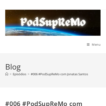
Ir
para
o
conteúdo
Menu
Blog
>
Episódios
>
#006 #PodSupReMo com Jonatas Santos
#006 #PodSupReMo com