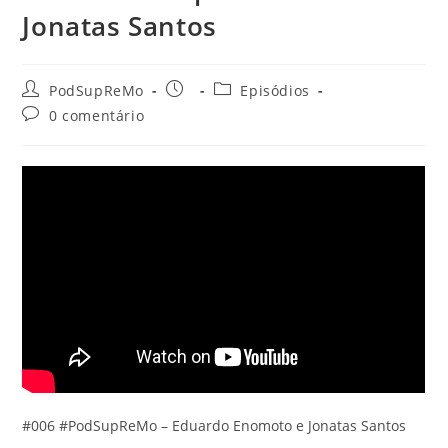
Jonatas Santos
Autor
Post
Categoria
PodSupReMo
Episódios
do
publicado:
do
Comentários
0 comentário
post:
post:
do
post:
#006 #PodSupReMo – Eduardo Enomoto e Jonatas Santos