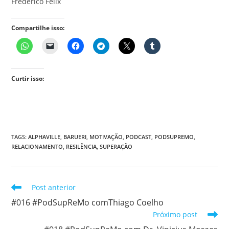
Frederico Felix
Compartilhe isso:
Curtir isso:
TAGS
:
ALPHAVILLE
,
BARUERI
,
MOTIVAÇÃO
,
PODCAST
,
PODSUPREMO
,
RELACIONAMENTO
,
RESILÊNCIA
,
SUPERAÇÃO
Leia
Post anterior
mais
#016 #PodSupReMo comThiago Coelho
artigos
Próximo post