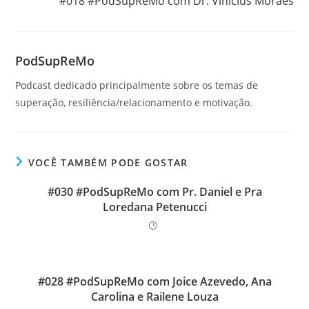
#018 #PodSupReMo com Dr. Vinicius Moraes
PodSupReMo
Podcast dedicado principalmente sobre os temas de
superação, resiliência/relacionamento e motivação.
VOCÊ TAMBÉM PODE GOSTAR
#030 #PodSupReMo com Pr. Daniel e Pra
Loredana Petenucci
#028 #PodSupReMo com Joice Azevedo, Ana
Carolina e Railene Louza