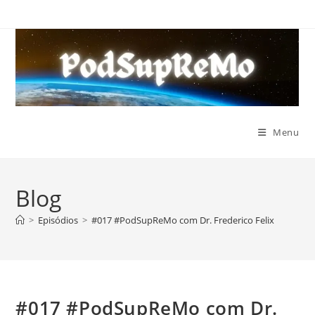
Ir
para
o
conteúdo
Menu
Blog
>
Episódios
>
#017 #PodSupReMo com Dr. Frederico Felix
#017 #PodSupReMo com Dr.