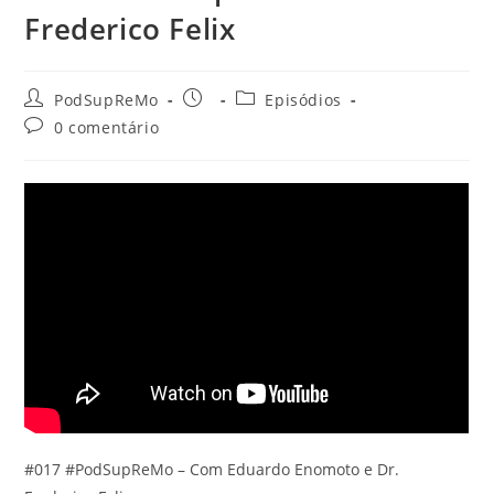
Frederico Felix
Autor
Post
Categoria
PodSupReMo
Episódios
do
publicado:
do
Comentários
0 comentário
post:
post:
do
post:
#017 #PodSupReMo – Com Eduardo Enomoto e Dr.