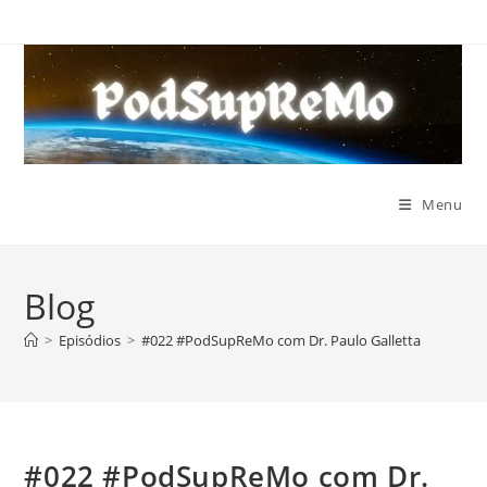
Ir
para
o
conteúdo
Menu
Blog
>
Episódios
>
#022 #PodSupReMo com Dr. Paulo Galletta
#022 #PodSupReMo com Dr.