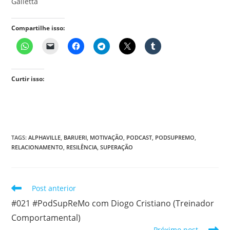
Galletta
Compartilhe isso:
Curtir isso:
TAGS
:
ALPHAVILLE
,
BARUERI
,
MOTIVAÇÃO
,
PODCAST
,
PODSUPREMO
,
RELACIONAMENTO
,
RESILÊNCIA
,
SUPERAÇÃO
Leia
Post anterior
mais
#021 #PodSupReMo com Diogo Cristiano (Treinador
artigos
Comportamental)
Próximo post