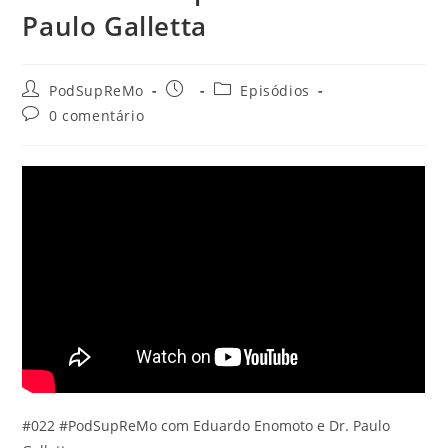
Paulo Galletta
Autor
Post
Categoria
PodSupReMo
Episódios
do
publicado:
do
Comentários
0 comentário
post:
post:
do
post:
#022 #PodSupReMo com Eduardo Enomoto e Dr. Paulo