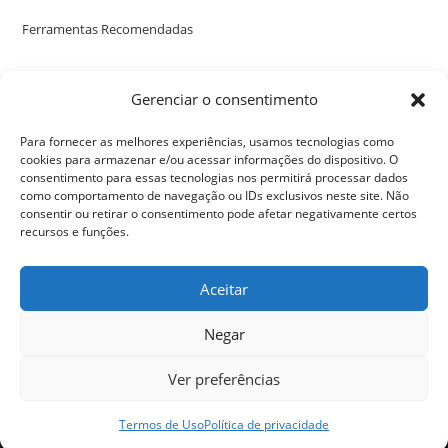
Ferramentas Recomendadas
Poste uma avaliação no nosso perfil no Google
Gerenciar o consentimento
Para fornecer as melhores experiências, usamos tecnologias como
cookies para armazenar e/ou acessar informações do dispositivo. O
consentimento para essas tecnologias nos permitirá processar dados
como comportamento de navegação ou IDs exclusivos neste site. Não
consentir ou retirar o consentimento pode afetar negativamente certos
recursos e funções.
Aceitar
Negar
Ver preferências
Política de privacidade
Termos de Uso
Seja Um Apoiador
Termos de Uso
Política de privacidade
PodSupReMo - 2024 - Todos os direitos reservados