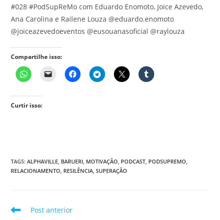
#028 #PodSupReMo com Eduardo Enomoto, Joice Azevedo,
Ana Carolina e Railene Louza @eduardo.enomoto
@joiceazevedoeventos @eusouanasoficial @raylouza
Compartilhe isso:
Curtir isso:
TAGS
:
ALPHAVILLE
,
BARUERI
,
MOTIVAÇÃO
,
PODCAST
,
PODSUPREMO
,
RELACIONAMENTO
,
RESILÊNCIA
,
SUPERAÇÃO
Leia
Post anterior
mais