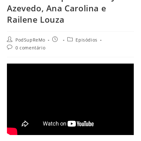
Azevedo, Ana Carolina e
Railene Louza
Autor
Post
Categoria
PodSupReMo
Episódios
do
publicado:
do
Comentários
0 comentário
post:
post:
do
post: