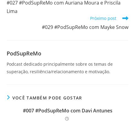
#027 #PodSupReMo com Auriana Moura e Priscila
artigos
Lima
Próximo post
#029 #PodSupReMo com Mayke Snow
PodSupReMo
Podcast dedicado principalmente sobre os temas de
superação, resiliência/relacionamento e motivação.
VOCÊ TAMBÉM PODE GOSTAR
#007 #PodSupReMo com Davi Antunes