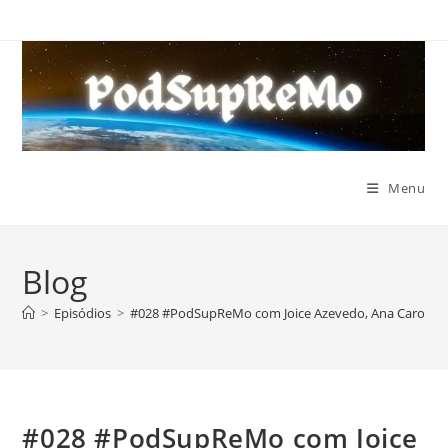
Ir
para
o
conteúdo
Menu
Blog
>
Episódios
>
#028 #PodSupReMo com Joice Azevedo, Ana Carolina 
#028 #PodSupReMo com Joice