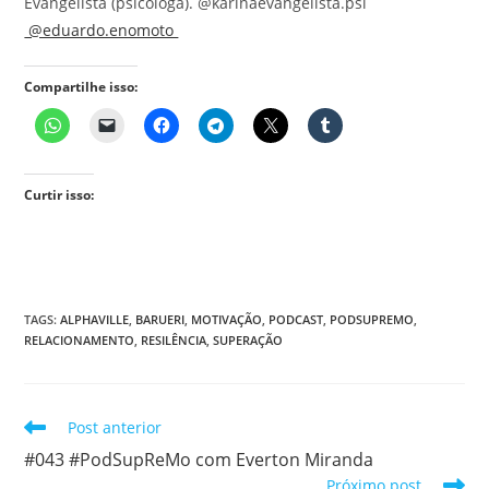
Evangelista (psicóloga). @karinaevangelista.psi
@eduardo.enomoto
Compartilhe isso:
Curtir isso:
TAGS
:
ALPHAVILLE
,
BARUERI
,
MOTIVAÇÃO
,
PODCAST
,
PODSUPREMO
,
RELACIONAMENTO
,
RESILÊNCIA
,
SUPERAÇÃO
Leia
Post anterior
mais
#043 #PodSupReMo com Everton Miranda
artigos
Próximo post