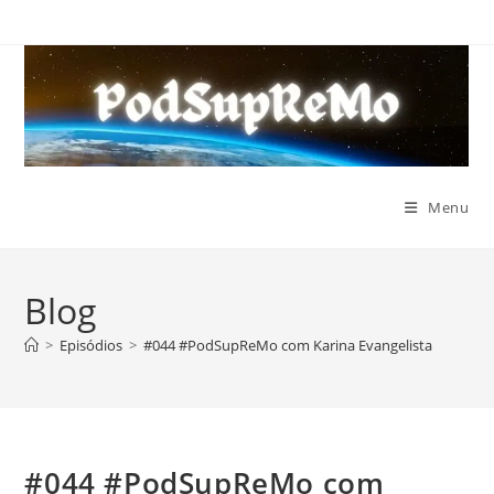
Ir
para
o
conteúdo
Menu
Blog
>
Episódios
>
#044 #PodSupReMo com Karina Evangelista
#044 #PodSupReMo com