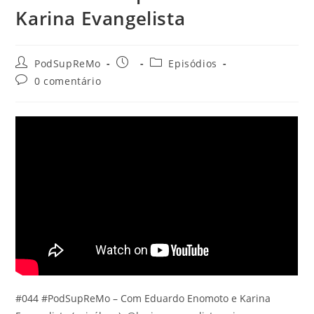
Karina Evangelista
Autor
Post
Categoria
PodSupReMo
Episódios
do
publicado:
do
Comentários
0 comentário
post:
post:
do
post:
#044 #PodSupReMo – Com Eduardo Enomoto e Karina