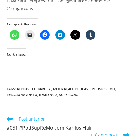
Cavalcanti, empresária. Com @eduardo.enomoto e
@sragarcons
Compartilhe isso:
Curtir isso:
TAGS
:
ALPHAVILLE
,
BARUERI
,
MOTIVAÇÃO
,
PODCAST
,
PODSUPREMO
,
RELACIONAMENTO
,
RESILÊNCIA
,
SUPERAÇÃO
Leia
Post anterior
mais
#051 #PodSupReMo com Karllos Hair
artigos
Próximo post