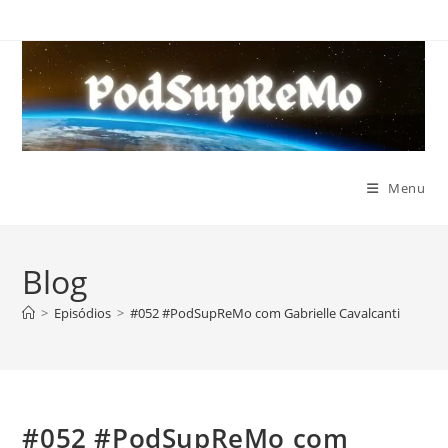
Ir
para
o
conteúdo
Menu
Blog
>
Episódios
>
#052 #PodSupReMo com Gabrielle Cavalcanti
#052 #PodSupReMo com