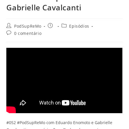
Gabrielle Cavalcanti
Autor
Post
Categoria
PodSupReMo
Episódios
do
publicado:
do
Comentários
0 comentário
post:
post:
do
post:
#052 #PodSupReMo com Eduardo Enomoto e Gabrielle