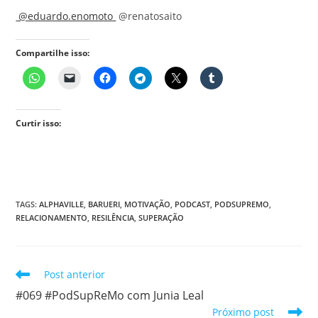
@eduardo.enomoto
@renatosaito
Compartilhe isso:
Curtir isso:
TAGS
:
ALPHAVILLE
,
BARUERI
,
MOTIVAÇÃO
,
PODCAST
,
PODSUPREMO
,
RELACIONAMENTO
,
RESILÊNCIA
,
SUPERAÇÃO
Leia
Post anterior
mais
#069 #PodSupReMo com Junia Leal
artigos
Próximo post