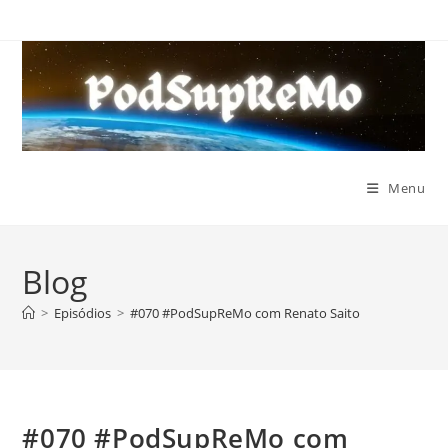
Ir
para
o
conteúdo
Menu
Blog
>
Episódios
>
#070 #PodSupReMo com Renato Saito
#070 #PodSupReMo com