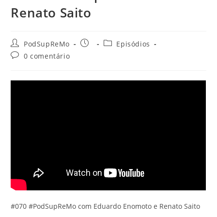
Renato Saito
Autor
Post
Categoria
PodSupReMo
Episódios
do
publicado:
do
Comentários
0 comentário
post:
post:
do
post:
#070 #PodSupReMo com Eduardo Enomoto e Renato Saito