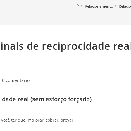
>
Relacionamento
>
Relaci
nais de reciprocidade rea
mentários
0 comentário
st:
idade real (sem esforço forçado)
você ter que implorar, cobrar, provar.