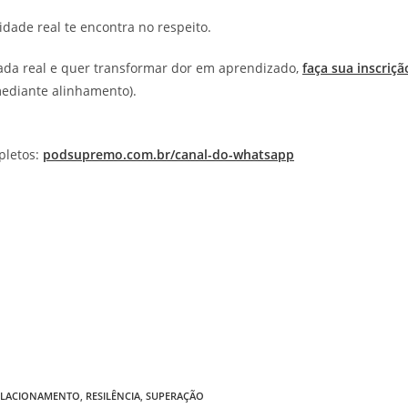
dade real te encontra no respeito.
ada real e quer transformar dor em aprendizado,
faça sua inscriçã
mediante alinhamento).
pletos:
podsupremo.com.br/canal-do-whatsapp
ELACIONAMENTO
,
RESILÊNCIA
,
SUPERAÇÃO