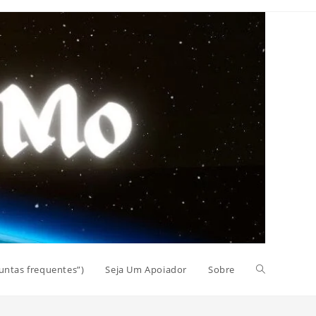
Alternar
untas frequentes”)
Seja Um Apoiador
Sobre