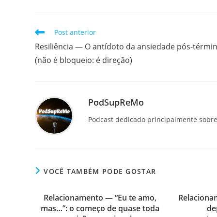
Leia
Post anterior
mais
Resiliência — O antídoto da ansiedade pós-térmi
artigos
(não é bloqueio: é direção)
PodSupReMo
Podcast dedicado principalmente sobre 
VOCÊ TAMBÉM PODE GOSTAR
Relacionamento — “Eu te amo,
Relaciona
mas…”: o começo de quase toda
de