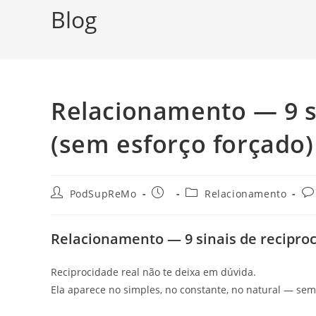
Blog
Relacionamento — 9 si
(sem esforço forçado)
Autor
Post
Categoria
Co
PodSupReMo
Relacionamento
do
publicado:
do
do
post:
post:
po
Relacionamento — 9 sinais de reciproc
Reciprocidade real não te deixa em dúvida.
Ela aparece no simples, no constante, no natural — sem 