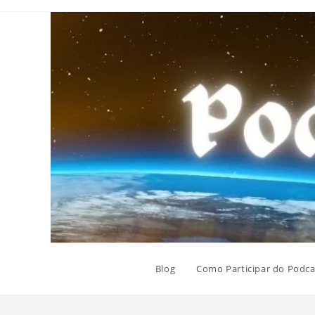
Ir
para
o
conteúdo
Blog
Como Participar do Podca