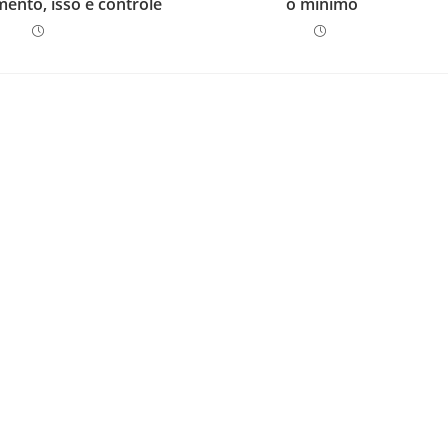
nto, isso é controle
o mínimo