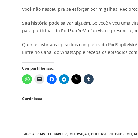
Você não nasceu pra se esforçar por migalhas. Reciproci
Sua história pode salvar alguém.
Se você viveu uma vir
para participar do
PodSupReMo
(ao vivo e presencial, 
Quer assistir aos episódios completos do PodSupReMo?
Entre no Canal do WhatsApp e receba os episódios com
Compartilhe isso:
Curtir isso:
TAGS
:
ALPHAVILLE
,
BARUERI
,
MOTIVAÇÃO
,
PODCAST
,
PODSUPREMO
,
R