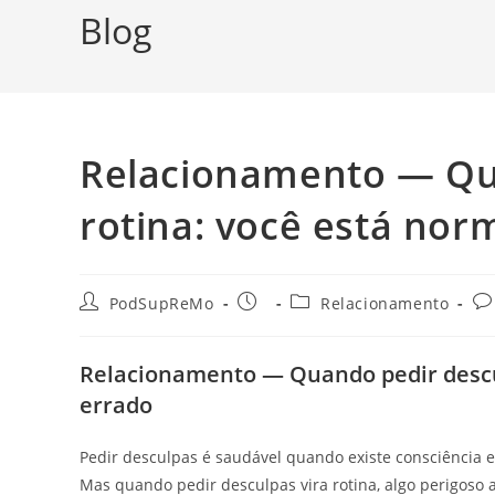
Blog
Relacionamento — Qua
rotina: você está nor
Autor
Post
Categoria
Co
PodSupReMo
Relacionamento
do
publicado:
do
do
post:
post:
po
Relacionamento — Quando pedir descul
errado
Pedir desculpas é saudável quando existe consciência
Mas quando pedir desculpas vira rotina, algo perigoso