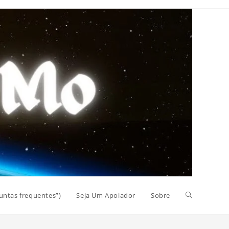
Alternar
untas frequentes”)
Seja Um Apoiador
Sobre