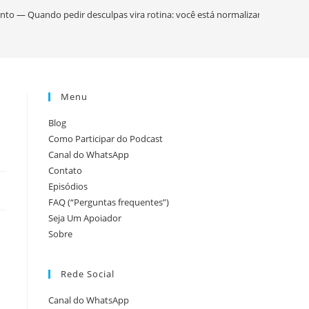
pesquisa
to — Quando pedir desculpas vira rotina: você está normalizando o errad
do
Menu
site
Blog
Como Participar do Podcast
Canal do WhatsApp
Contato
Episódios
FAQ (“Perguntas frequentes”)
Seja Um Apoiador
Sobre
Rede Social
Canal do WhatsApp