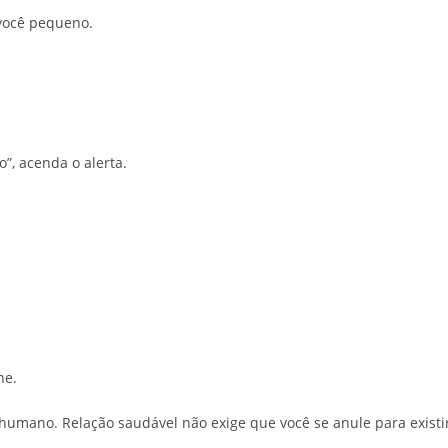
você pequeno.
to”, acenda o alerta.
ne.
 humano. Relação saudável não exige que você se anule para existi