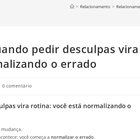
>
Relacionamento
>
Relacionamen
ndo pedir desculpas vira
malizando o errado
mentários
0 comentário
st:
pas vira rotina: você está normalizando o
 e mudança.
 acontece: você começa a
normalizar o errado
.