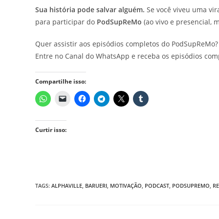
Sua história pode salvar alguém.
Se você viveu uma vir
para participar do
PodSupReMo
(ao vivo e presencial, 
Quer assistir aos episódios completos do PodSupReMo?
Entre no Canal do WhatsApp e receba os episódios com
Compartilhe isso:
Curtir isso:
TAGS
:
ALPHAVILLE
,
BARUERI
,
MOTIVAÇÃO
,
PODCAST
,
PODSUPREMO
,
R