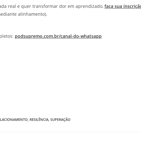
ada real e quer transformar dor em aprendizado,
faça sua inscriçã
mediante alinhamento).
pletos:
podsupremo.com.br/canal-do-whatsapp
ELACIONAMENTO
,
RESILÊNCIA
,
SUPERAÇÃO