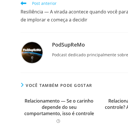
Leia
Post anterior
mais
Resiliência — A virada acontece quando você par
artigos
de implorar e começa a decidir
PodSupReMo
Podcast dedicado principalmente sobre 
VOCÊ TAMBÉM PODE GOSTAR
Relacionamento — Se o carinho
Relacio
depende do seu
controle? 
comportamento, isso é controle