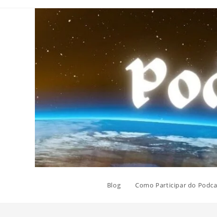
Ir
para
o
conteúdo
Blog
Como Participar do Podca