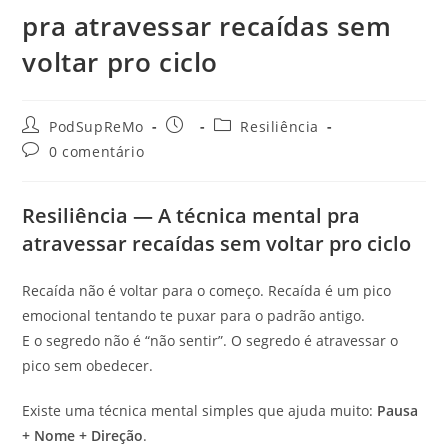
pra atravessar recaídas sem
voltar pro ciclo
Autor
Post
Categoria
PodSupReMo
Resiliência
do
publicado:
do
Comentários
0 comentário
post:
post:
do
post:
Resiliência — A técnica mental pra
atravessar recaídas sem voltar pro ciclo
Recaída não é voltar para o começo. Recaída é um pico
emocional tentando te puxar para o padrão antigo.
E o segredo não é “não sentir”. O segredo é atravessar o
pico sem obedecer.
Existe uma técnica mental simples que ajuda muito:
Pausa
+ Nome + Direção
.