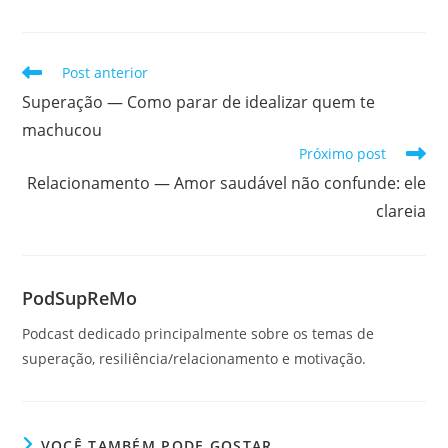
Leia
Post anterior
mais
Superação — Como parar de idealizar quem te
artigos
machucou
Próximo post
Relacionamento — Amor saudável não confunde: ele
clareia
PodSupReMo
Podcast dedicado principalmente sobre os temas de
superação, resiliência/relacionamento e motivação.
VOCÊ TAMBÉM PODE GOSTAR