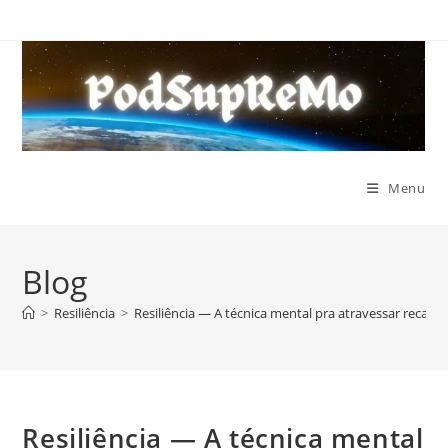
Ir
para
o
conteúdo
Menu
Blog
>
Resiliência
>
Resiliência — A técnica mental pra atravessar recaída
Resiliência — A técnica mental