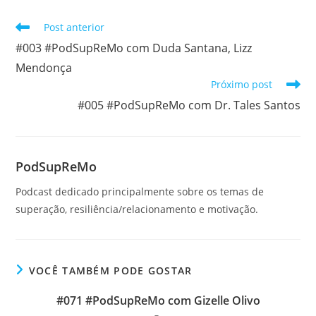
Leia
Post anterior
mais
#003 #PodSupReMo com Duda Santana, Lizz
artigos
Mendonça
Próximo post
#005 #PodSupReMo com Dr. Tales Santos
PodSupReMo
Podcast dedicado principalmente sobre os temas de
superação, resiliência/relacionamento e motivação.
VOCÊ TAMBÉM PODE GOSTAR
#071 #PodSupReMo com Gizelle Olivo