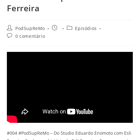
Ferreira
Autor
Post
Categoria
PodSupReMo
Episódios
do
publicado:
do
Comentários
0 comentário
post:
post:
do
post:
#004 #PodSupReMo – Do Studio Eduardo Enomoto com Esli