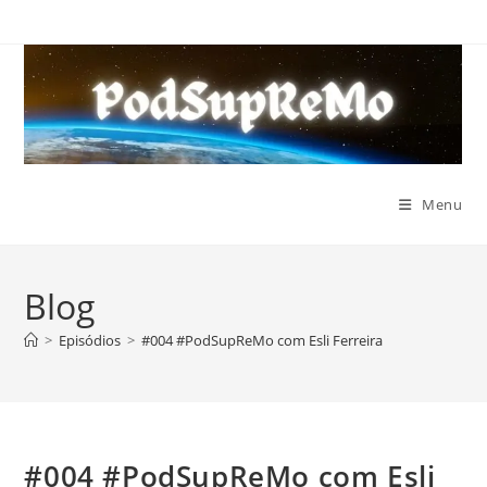
Ir
para
o
conteúdo
Menu
Blog
>
Episódios
>
#004 #PodSupReMo com Esli Ferreira
#004 #PodSupReMo com Esli