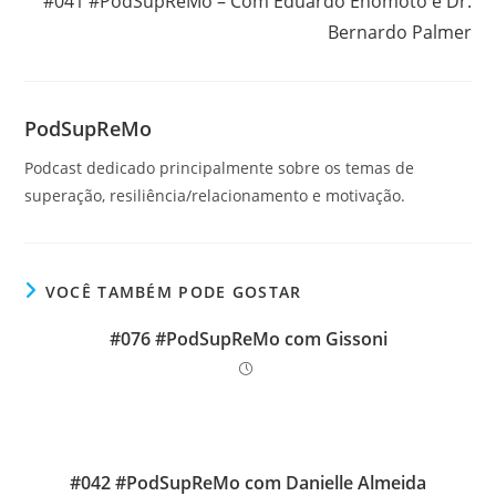
#041 #PodSupReMo – Com Eduardo Enomoto e Dr.
Bernardo Palmer
PodSupReMo
Podcast dedicado principalmente sobre os temas de
superação, resiliência/relacionamento e motivação.
VOCÊ TAMBÉM PODE GOSTAR
#076 #PodSupReMo com Gissoni
#042 #PodSupReMo com Danielle Almeida