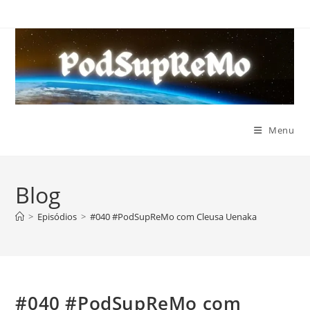
Ir
para
o
conteúdo
Menu
Blog
>
Episódios
>
#040 #PodSupReMo com Cleusa Uenaka
#040 #PodSupReMo com