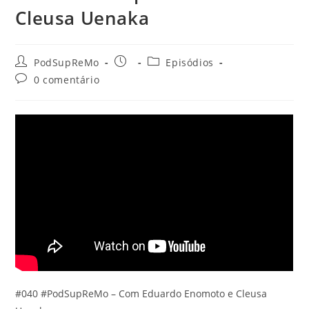
Cleusa Uenaka
Autor
Post
Categoria
PodSupReMo
Episódios
do
publicado:
do
Comentários
0 comentário
post:
post:
do
post:
#040 #PodSupReMo – Com Eduardo Enomoto e Cleusa