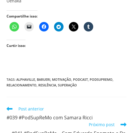
Uenaka
Compartilhe isso:
Curtir isso:
TAGS
:
ALPHAVILLE
,
BARUERI
,
MOTIVAÇÃO
,
PODCAST
,
PODSUPREMO
,
RELACIONAMENTO
,
RESILÊNCIA
,
SUPERAÇÃO
Leia
Post anterior
mais
#039 #PodSupReMo com Samara Ricci
artigos
Próximo post