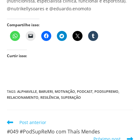
(nutricionista, especialista clínica, funcional e esportista).
@nutrikellysoares e @eduardo.enomoto
Compartilhe isso:
Curtir isso:
TAGS
:
ALPHAVILLE
,
BARUERI
,
MOTIVAÇÃO
,
PODCAST
,
PODSUPREMO
,
RELACIONAMENTO
,
RESILÊNCIA
,
SUPERAÇÃO
Leia
Post anterior
mais
#049 #PodSupReMo com Thaís Mendes
artigos
Próximo post