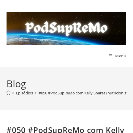
Ir
para
o
conteúdo
Menu
Blog
>
Episódios
>
#050 #PodSupReMo com Kelly Soares (nutricionista)
#050 #PodSupReMo com Kelly