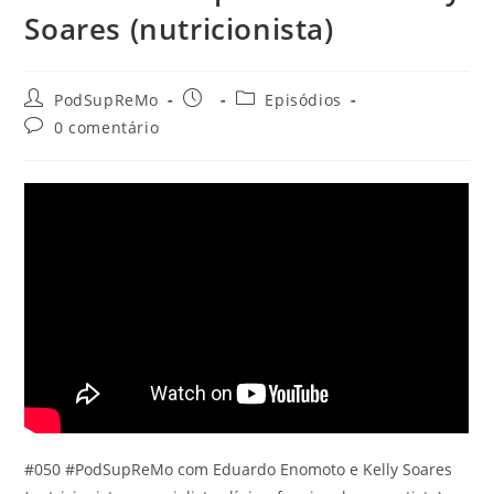
Soares (nutricionista)
Autor
Post
Categoria
PodSupReMo
Episódios
do
publicado:
do
Comentários
0 comentário
post:
post:
do
post:
#050 #PodSupReMo com Eduardo Enomoto e Kelly Soares