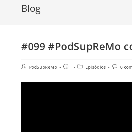
Blog
#099 #PodSupReMo c
Autor
Post
Categoria
Comentár
PodSupReMo
Episódios
0 com
do
publicado:
do
do
post:
post:
post: