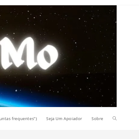
Alternar
untas frequentes”)
Seja Um Apoiador
Sobre