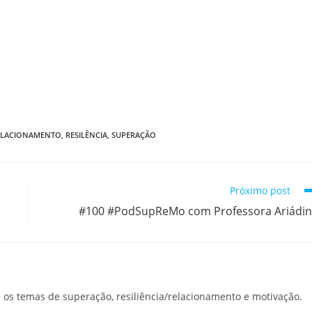
ELACIONAMENTO
,
RESILÊNCIA
,
SUPERAÇÃO
Próximo post
#100 #PodSupReMo com Professora Ariádi
os temas de superação, resiliência/relacionamento e motivação.