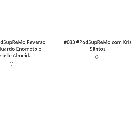
odSupReMo Reverso
#083 #PodSupReMo com Kris
uardo Enomoto e
Sântos
nielle Almeida