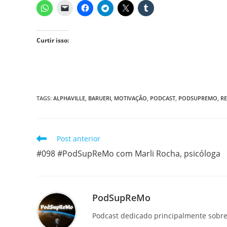
Curtir isso:
TAGS
:
ALPHAVILLE
,
BARUERI
,
MOTIVAÇÃO
,
PODCAST
,
PODSUPREMO
,
R
Leia
Post anterior
mais
#098 #PodSupReMo com Marli Rocha, psicóloga
artigos
PodSupReMo
Podcast dedicado principalmente sobre 