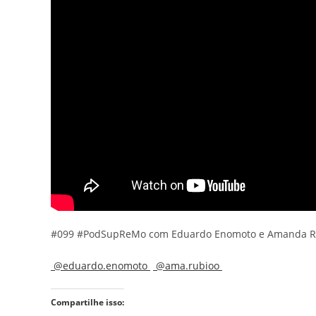
#099 #PodSupReMo com Eduardo Enomoto e Amanda Rub
@eduardo.enomoto
@ama.rubioo
Compartilhe isso: