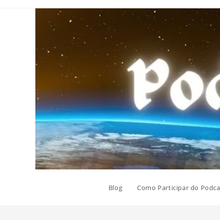
Ir
para
o
conteúdo
Blog
Como Participar do Podca