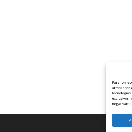
Para fornec
armazenar e
tecnologias
exclusivos n
negativamen
A