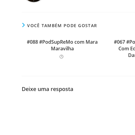
VOCÊ TAMBÉM PODE GOSTAR
#088 #PodSupReMo com Mara
#067 #P
Maravilha
Com Ed
Da
Deixe uma resposta