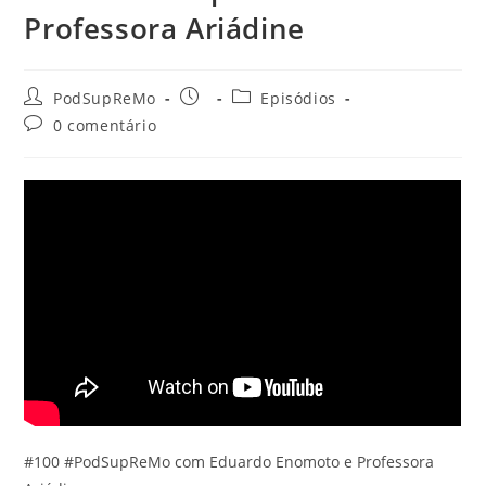
Professora Ariádine
Autor
Post
Categoria
PodSupReMo
Episódios
do
publicado:
do
Comentários
0 comentário
post:
post:
do
post:
#100 #PodSupReMo com Eduardo Enomoto e Professora