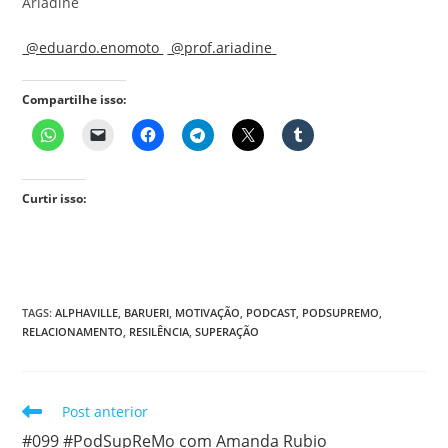
Ariádine
@eduardo.enomoto
@prof.ariadine
Compartilhe isso:
Curtir isso:
TAGS
:
ALPHAVILLE
,
BARUERI
,
MOTIVAÇÃO
,
PODCAST
,
PODSUPREMO
,
RELACIONAMENTO
,
RESILÊNCIA
,
SUPERAÇÃO
Leia
Post anterior
mais
#099 #PodSupReMo com Amanda Rubio