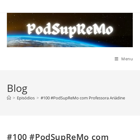
Ir
para
o
conteúdo
Menu
Blog
>
Episódios
>
#100 #PodSupReMo com Professora Ariádine
#100 #PodSupReMo com