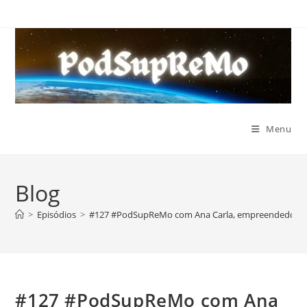
Ir
para
o
conteúdo
Menu
Blog
>
Episódios
>
#127 #PodSupReMo com Ana Carla, empreendedora
#127 #PodSupReMo com Ana