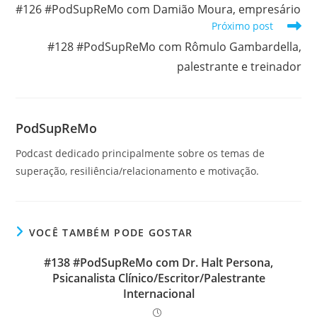
mais
#126 #PodSupReMo com Damião Moura, empresário
artigos
Próximo post
#128 #PodSupReMo com Rômulo Gambardella,
palestrante e treinador
PodSupReMo
Podcast dedicado principalmente sobre os temas de
superação, resiliência/relacionamento e motivação.
VOCÊ TAMBÉM PODE GOSTAR
#138 #PodSupReMo com Dr. Halt Persona,
Psicanalista Clínico/Escritor/Palestrante
Internacional