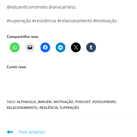
‪@eduardo.enomoto‬ ‪@anacarlalsz
#superação #resiliência #relacionamento #motivação
Compartilhe isso:
Curtir isso:
TAGS
:
ALPHAVILLE
,
BARUERI
,
MOTIVAÇÃO
,
PODCAST
,
PODSUPREMO
,
RELACIONAMENTO
,
RESILÊNCIA
,
SUPERAÇÃO
Leia
Post anterior