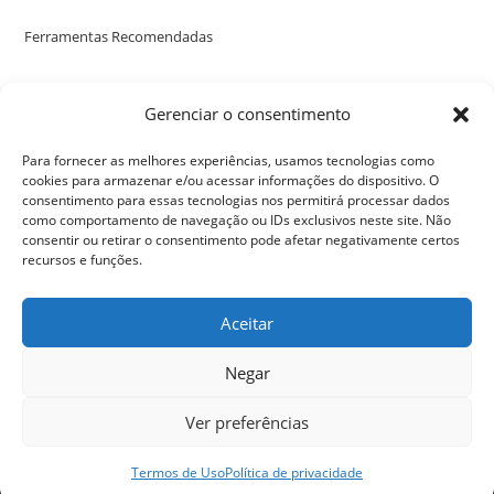
Ferramentas Recomendadas
Poste uma avaliação no nosso perfil no Google
Gerenciar o consentimento
Para fornecer as melhores experiências, usamos tecnologias como
cookies para armazenar e/ou acessar informações do dispositivo. O
consentimento para essas tecnologias nos permitirá processar dados
como comportamento de navegação ou IDs exclusivos neste site. Não
consentir ou retirar o consentimento pode afetar negativamente certos
recursos e funções.
Aceitar
Negar
Ver preferências
Política de privacidade
Termos de Uso
Seja Um Apoiador
Termos de Uso
Política de privacidade
PodSupReMo - 2024 - Todos os direitos reservados