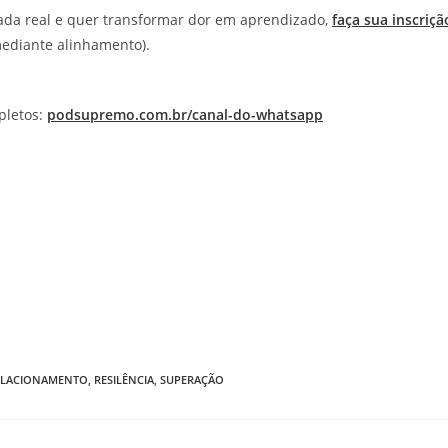
ada real e quer transformar dor em aprendizado,
faça sua inscriçã
mediante alinhamento).
pletos:
podsupremo.com.br/canal-do-whatsapp
ELACIONAMENTO
,
RESILÊNCIA
,
SUPERAÇÃO