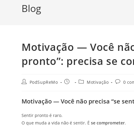
Blog
Motivação — Você não 
pronto”: precisa se 
Autor
Post
Categoria
Comentá
PodSupReMo
Motivação
0 co
do
publicado:
do
do
post:
post:
post:
Motivação — Você não precisa “se sent
Sentir pronto é raro.
O que muda a vida não é sentir. É
se comprometer
.