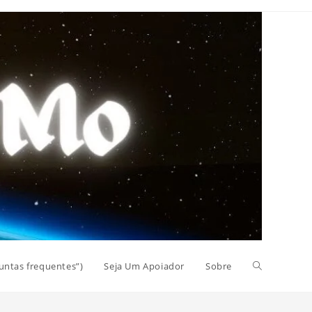
Alternar
untas frequentes”)
Seja Um Apoiador
Sobre