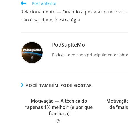
Leia
Post anterior
mais
Relacionamento — Quando a pessoa some e volta
artigos
não é saudade, é estratégia
PodSupReMo
Podcast dedicado principalmente sobre 
VOCÊ TAMBÉM PODE GOSTAR
Motivação — A técnica do
Motivação
“apenas 1% melhor” (e por que
de “mais
funciona)