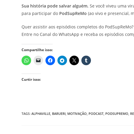
Sua história pode salvar alguém.
Se você viveu uma vir
para participar do
PodSupReMo
(ao vivo e presencial, 
Quer assistir aos episódios completos do PodSupReMo?
Entre no Canal do WhatsApp e receba os episódios com
Compartilhe isso:
Curtir isso:
TAGS
:
ALPHAVILLE
,
BARUERI
,
MOTIVAÇÃO
,
PODCAST
,
PODSUPREMO
,
R