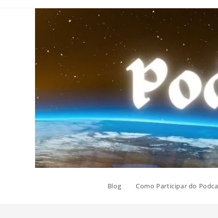
Ir
para
o
conteúdo
Blog
Como Participar do Podca