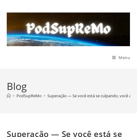
Ir
para
o
conteúdo
Menu
Blog
>
PodSupReMo
>
Superação — Se você está se culpando, você aind
Superação — Se você está se