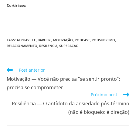
Curtir isso:
TAGS
:
ALPHAVILLE
,
BARUERI
,
MOTIVAÇÃO
,
PODCAST
,
PODSUPREMO
,
RELACIONAMENTO
,
RESILÊNCIA
,
SUPERAÇÃO
Leia
Post anterior
mais
Motivação — Você não precisa “se sentir pronto”:
artigos
precisa se comprometer
Próximo post
Resiliência — O antídoto da ansiedade pós-término
(não é bloqueio: é direção)