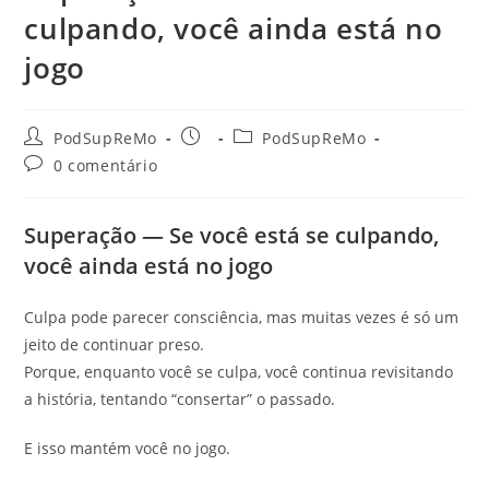
culpando, você ainda está no
jogo
Autor
Post
Categoria
PodSupReMo
PodSupReMo
do
publicado:
do
Comentários
0 comentário
post:
post:
do
post:
Superação — Se você está se culpando,
você ainda está no jogo
Culpa pode parecer consciência, mas muitas vezes é só um
jeito de continuar preso.
Porque, enquanto você se culpa, você continua revisitando
a história, tentando “consertar” o passado.
E isso mantém você no jogo.