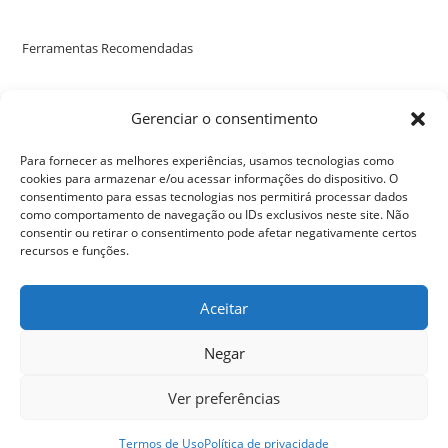
Ferramentas Recomendadas
Poste uma avaliação no nosso perfil no Google
Gerenciar o consentimento
Para fornecer as melhores experiências, usamos tecnologias como
cookies para armazenar e/ou acessar informações do dispositivo. O
consentimento para essas tecnologias nos permitirá processar dados
como comportamento de navegação ou IDs exclusivos neste site. Não
consentir ou retirar o consentimento pode afetar negativamente certos
recursos e funções.
Aceitar
Negar
Ver preferências
Política de privacidade
Termos de Uso
Seja Um Apoiador
Termos de Uso
Política de privacidade