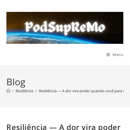
Ir
para
o
conteúdo
Menu
Blog
>
Resiliência
>
Resiliência — A dor vira poder quando você para de f
Resiliência — A dor vira poder