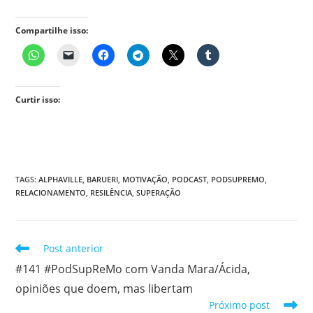
Compartilhe isso:
Curtir isso:
TAGS
:
ALPHAVILLE
,
BARUERI
,
MOTIVAÇÃO
,
PODCAST
,
PODSUPREMO
,
RELACIONAMENTO
,
RESILÊNCIA
,
SUPERAÇÃO
Leia
Post anterior
mais
#141 #PodSupReMo com Vanda Mara/Ácida,
artigos
opiniões que doem, mas libertam
Próximo post